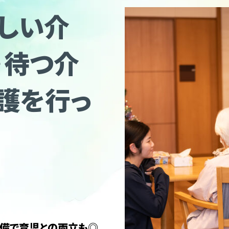
しい介
・待つ介
護を行っ
備で育児との両立も◎