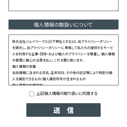
個人情報の取扱いについて
株式会社ジェイワークス(以下弊社とする)は、当プライバシーポリシー
を掲示し、当プライバシーポリシーに準拠して私たちの提供するサービ
スを利用する企業・団体・および個人のプライバシーを尊重し、個人情報
の管理に細心の注意を払い、これを取り扱います。
個人情報の定義
当該情報に含まれる氏名、生年月日、その他の記述等により特定の個
人を識別できるもの/個人識別符号が含まれるもの
個人情報の利用目的
弊社のお問い合わせやサービスへのお申し込み等を通じて、お預かり
上記個人情報の取り扱いに同意する
した個人情報は、以下に示す利用目的のために、適正に利用するもの
と致します。
送 信
・お客様からのお問い合わせ等に対応するため。
・お客様からお申し込みいただいたサービス等の提供のため。
・当サイトのサービス向上・改善、新サービスを検討するための分析等を