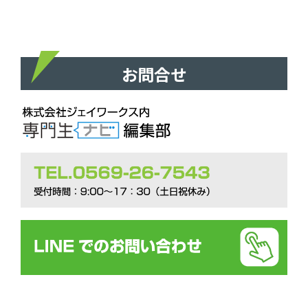
行うため。
・個人を識別できない形で統計データを作成し、当サイトおよびお客様
の参考資料とするため。
個人情報の第三者提供
当サイトのお問い合わせやサービスへのお申し込み等を通じて、お預か
お問合せ
りした個人情報は、個人情報保護法その他の法令に基づき開示が認め
られる場合を除き、ご本人様の同意を得ずに第三者に提供することは
ありません。
広告について
弊社では、第三者配信の広告サービス（Google広告、Yahoo!広告
,Facebook,Instagram）を利用しており、ユーザーの興味に応じた商品
やサービスの広告を表示するため、クッキー（Cookie）を使用しておりま
す。クッキーを使用することで当サイトはお客様のコンピュータを識別
できるようになりますが、お客様個人を特定できるものではありませ
ん。
Cookieを無効にする方法やGoogle 広告に関する詳細は「広告 – ポリ
シーと規約 – Google」をご確認ください。
アクセス解析ツールについて
弊社では、Googleによるアクセス解析ツール「Googleアナリティクス」
を利用しています。このGoogleアナリティクスはトラフィックデータの収
集のためにクッキー（Cookie）を使用しております。トラフィックデータ