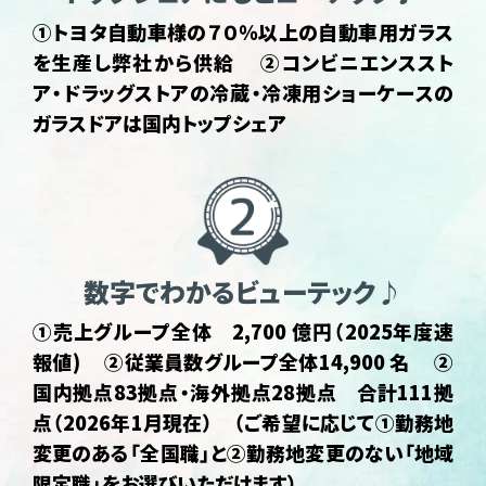
①トヨタ自動車様の７０％以上の自動車用ガラス
を生産し弊社から供給 ➁コンビニエンススト
ア・ドラッグストアの冷蔵・冷凍用ショーケースの
ガラスドアは国内トップシェア
数字でわかるビューテック♪
①売上グループ全体 2,700 億円（2025年度速
報値) ➁従業員数グループ全体14,900 名 ➁
国内拠点83拠点・海外拠点28拠点 合計111拠
点（2026年1月現在） （ご希望に応じて①勤務地
変更のある「全国職」と②勤務地変更のない「地域
限定職」をお選びいただけます）