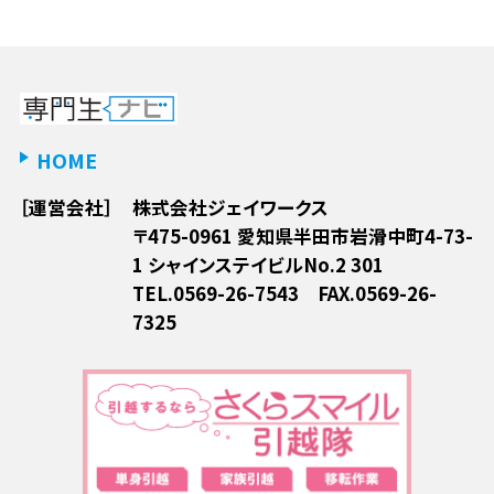
は匿名で収集されており、個人を特定するものではありません。
個人情報の開示について
ご本人からの求めに応じ本人確認ができた場合のみ、情報を開示しま
す。公開された個人情報が事実と異なる場合、訂正や削除に応じます。
個人情報の取り扱いに関する苦情に対し、適切・迅速に対処します。
ご本人からの請求であることを確認するため、本人確認書類(免許証、
HOME
保険証など)の写しを、当社宛にご郵送してください。
会社名：株式会社ジェイワークス
［運営会社］
株式会社ジェイワークス
代表者：大島 博貴
〒475-0961 愛知県半田市岩滑中町4-73-
住所：〒475-0961 愛知県半田市岩滑中町4-73-1 シャインステイビル
1 シャインステイビルNo.2 301
No.2 301
内容を確認させていただき、ご本人からの請求であることが確認でき次
TEL.0569-26-7543 FAX.0569-26-
第、送付させていただきます。
7325